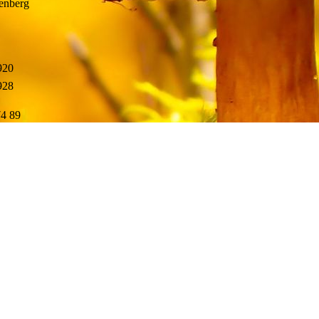
enberg
920
928
74 89
tal.de
Wir freuen uns auf Ihre Nachri