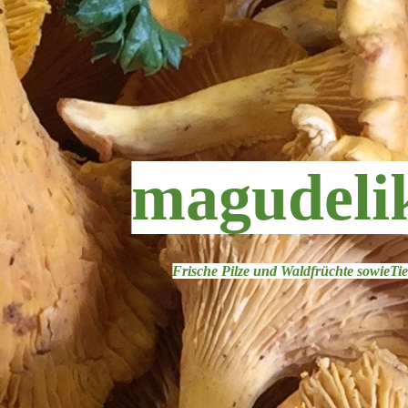
magudeli
Frische Pilze und Waldfrüchte sowieT