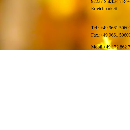
92237 Sulzbach-Ros
Erreichbarkeit
Tel.: +49 9661 5060
Fax.:+49 9661 5060
Mobil +49 172 862 
E-Mail: info@maguvi