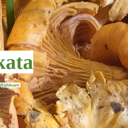
kata
iefkühlware