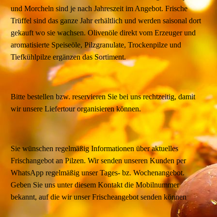
und Morcheln sind je nach Jahreszeit im Angebot. Frische
Trüffel sind das ganze Jahr erhältlich und werden saisonal dort
gekauft wo sie wachsen. Olivenöle direkt vom Erzeuger und
aromatisierte Speiseöle, Pilzgranulate, Trockenpilze und
Tiefkühlpilze ergänzen das Sortiment.
Bitte bestellen bzw. reservieren Sie bei uns rechtzeitig, damit
wir unsere Liefertour organisieren können.
Sie wünschen regelmäßig Informationen über aktuelles
Frischangebot an Pilzen. Wir senden unseren Kunden per
WhatsApp regelmäßig unser Tages- bz. Wochenangebot.
Geben Sie uns unter diesem Kontakt die Mobilnummer
bekannt, auf die wir unser Frischeangebot senden können