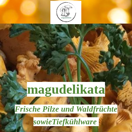
magudelikata
Frische Pilze und Waldfrüchte
sowieTiefkühlware